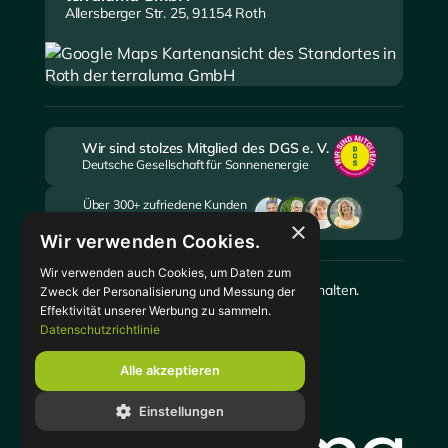
Allersberger Str. 25, 91154 Roth
Wir sind stolzes Mitglied des DGS e. V.
Deutsche Gesellschaft für Sonnenenergie
Über 300+ zufriedene Kunden
setzen auf die terraluma GmbH
×
Wir verwenden Cookies.
Wir verwenden auch Cookies, um Daten zum
©
2026
terraluma GmbH. Alle Rechte vorbehalten.
Zweck der Personalisierung und Messung der
Realisiert durch
Weiss Global
Effektivität unserer Werbung zu sammeln.
Datenschutzrichtlinie
Alle akzeptieren
Einstellungen