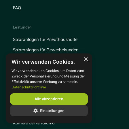
FAQ
Leistungen
Solaranlagen für Privathaushalte
Solaranlagen für Gewerbekunden
×
Wärmepumpen
Wir verwenden Cookies.
Elektrotechnik
Wir verwenden auch Cookies, um Daten zum
Zweck der Personalisierung und Messung der
Referenzen
Effektivität unserer Werbung zu sammeln.
Datenschutzrichtlinie
Alle akzeptieren
Über Uns
Einstellungen
Über terraluma
Karriere bei terraluma