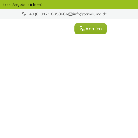
enloses Angebot sichern!
+49 (0) 9171 8358666
info@terraluma.de
Anrufen