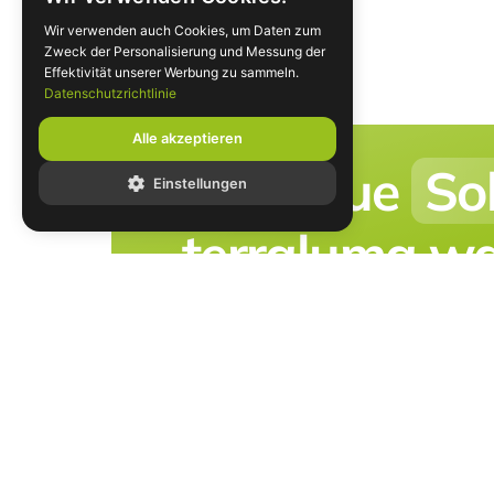
Wir verwenden auch Cookies, um Daten zum
Zweck der Personalisierung und Messung der
Effektivität unserer Werbung zu sammeln.
Datenschutzrichtlinie
Alle akzeptieren
Ihre neue
So
Einstellungen
terraluma war
Sichern Sie sich in wenigen Klicks
Jetzt Angebot einholen
+49 (0) 9