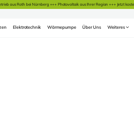
etrieb aus Roth bei Nürnberg +++ Photovoltaik aus Ihrer Region +++
Jetzt kost
zen
Elektrotechnik
Wärmepumpe
Über Uns
Weiteres