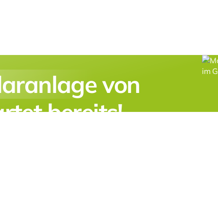
laranlage
von
tet bereits!
 Ihr Angebot per Website.
171 8358 666