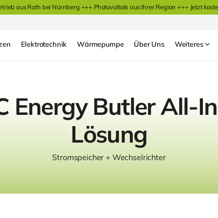
etrieb aus Roth bei Nürnberg +++ Photovoltaik aus Ihrer Region +++
Jetzt kost
zen
Elektrotechnik
Wärmepumpe
Über Uns
Weiteres
 Energy Butler All-I
Lösung
Stromspeicher + Wechselrichter