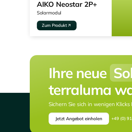
AIKO Neostar 2P+
Solarmodul
Zum Produkt
Ihre neue
So
terraluma war
Sichern Sie sich in wenigen Klicks
Jetzt Angebot einholen
+49 (0) 9