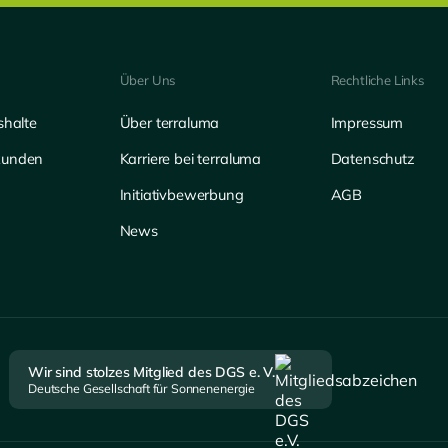
Über Uns
Rechtliche Links
shalte
Über terraluma
Impressum
kunden
Karriere bei terraluma
Datenschutz
Initiativbewerbung
AGB
News
Wir sind stolzes Mitglied des DGS e. V.
Deutsche Gesellschaft für Sonnenenergie