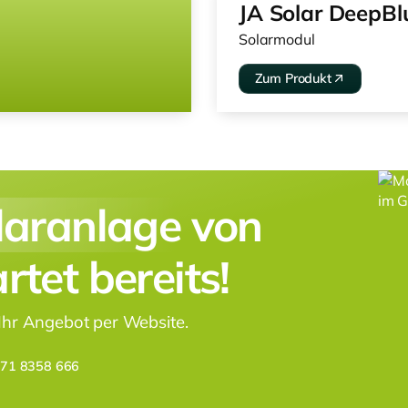
JA Solar DeepBl
Solarmodul
Zum Produkt
laranlage
von
tet bereits!
 Ihr Angebot per Website.
171 8358 666