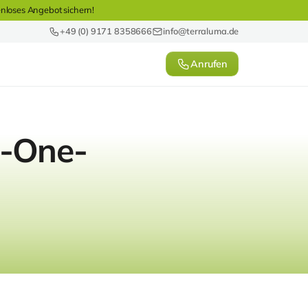
enloses Angebot sichern!
+49 (0) 9171 8358666
info@terraluma.de
Anrufen
n-One-