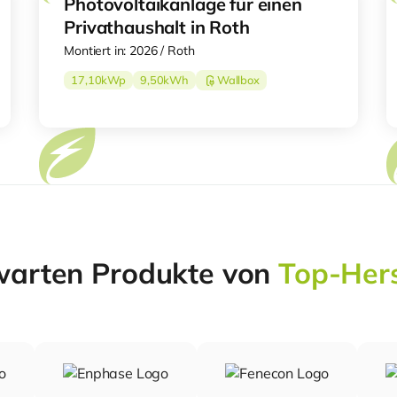
Photovoltaikanlage für einen
Privathaushalt in Roth
Montiert in: 2026 / Roth
17,10
kWp
9,50
kWh
Wallbox
warten Produkte von
Top-Hers