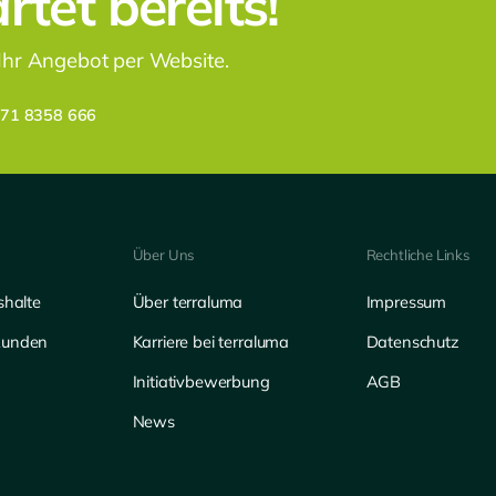
tet bereits!
 Ihr Angebot per Website.
171 8358 666
Über Uns
Rechtliche Links
shalte
Über terraluma
Impressum
kunden
Karriere bei terraluma
Datenschutz
Initiativbewerbung
AGB
News