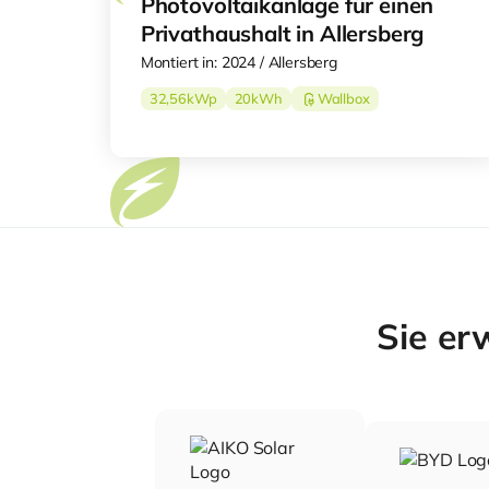
Photovoltaikanlage für einen
Privathaushalt in Allersberg
Montiert in: 2024 / Allersberg
32,56
kWp
20
kWh
Wallbox
Sie er