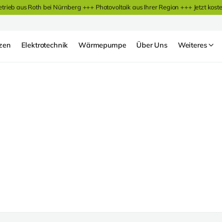
etrieb aus Roth bei Nürnberg +++ Photovoltaik aus Ihrer Region +++
Jetzt kost
zen
Elektrotechnik
Wärmepumpe
Über Uns
Weiteres