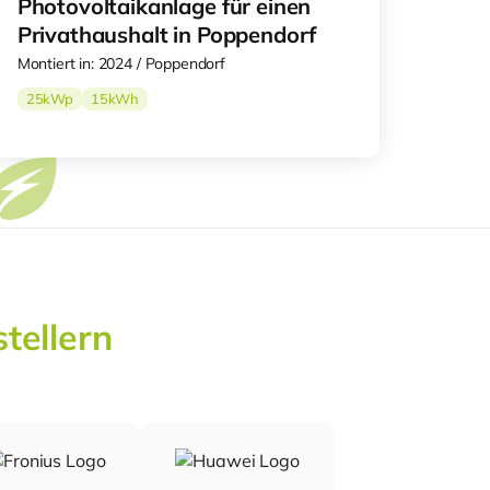
Photovoltaikanlage für einen
Privathaushalt in Poppendorf
Montiert in: 2024 / Poppendorf
25
kWp
15
kWh
tellern