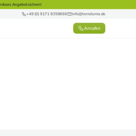
enloses Angebot sichern!
+49 (0) 9171 8358666
info@terraluma.de
Anrufen