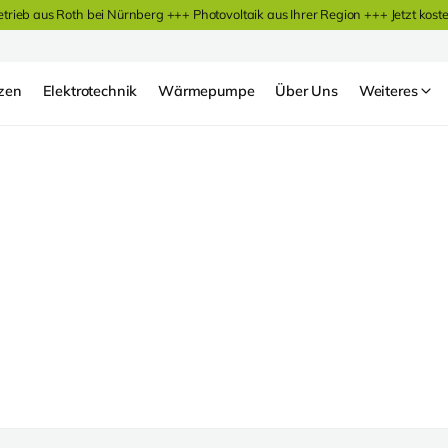
etrieb aus Roth bei Nürnberg +++ Photovoltaik aus Ihrer Region +++
Jetzt kost
zen
Elektrotechnik
Wärmepumpe
Über Uns
Weiteres