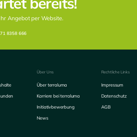
tet bereits!
 Ihr Angebot per Website.
171 8358 666
Über Uns
Rechtliche Links
shalte
Über terraluma
Impressum
kunden
Karriere bei terraluma
Datenschutz
Initiativbewerbung
AGB
News