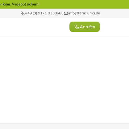
enloses Angebot sichern!
+49 (0) 9171 8358666
info@terraluma.de
Anrufen