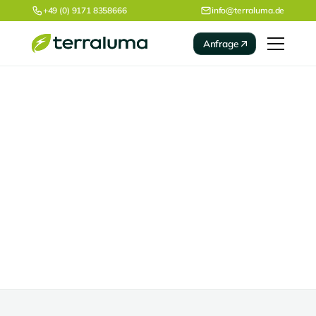
+49 (0) 9171 8358666
info@terraluma.de
Anfrage
Referenzen
Erlangen