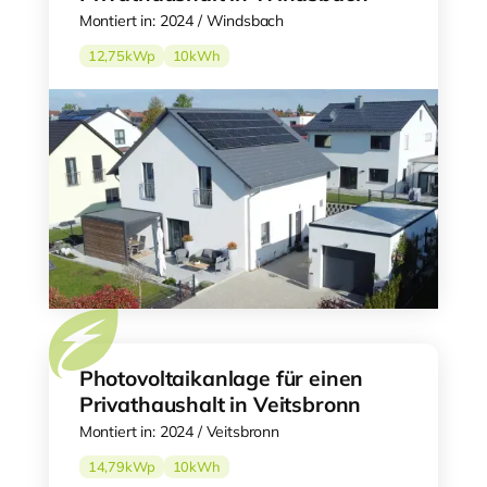
Montiert in: 2024 / Windsbach
12,75
kWp
10
kWh
Photovoltaikanlage für einen
Privathaushalt in Veitsbronn
Montiert in: 2024 / Veitsbronn
14,79
kWp
10
kWh