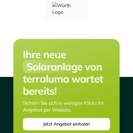
Ihre neue
Solaranlage
von
terraluma wartet
bereits!
Sichern Sie sich in wenigen Klicks Ihr
Angebot per Website.
Jetzt Angebot einholen