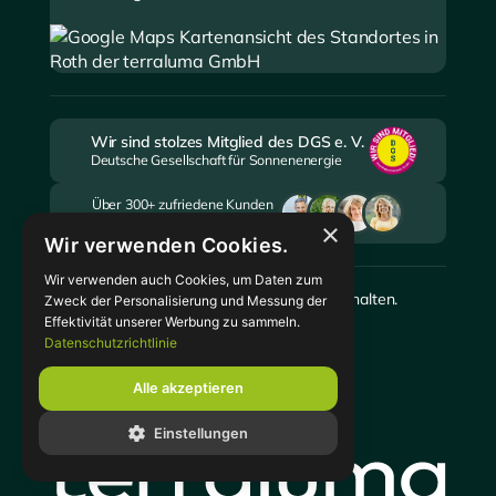
Wir sind stolzes Mitglied des DGS e. V.
Deutsche Gesellschaft für Sonnenenergie
Über 300+ zufriedene Kunden
setzen auf die terraluma GmbH
×
Wir verwenden Cookies.
Wir verwenden auch Cookies, um Daten zum
©
2026
terraluma GmbH. Alle Rechte vorbehalten.
Zweck der Personalisierung und Messung der
Realisiert durch
Weiss Global
Effektivität unserer Werbung zu sammeln.
Datenschutzrichtlinie
Alle akzeptieren
Einstellungen