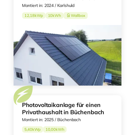
Montiert in: 2024 / Karlshuld
12,18
kWp
10
kWh
Wallbox
Photovoltaikanlage für einen
Privathaushalt in Büchenbach
Montiert in: 2025 / Büchenbach
5,40
kWp
10,00
kWh