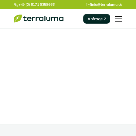
+49 (0) 9171 8358666
info@terraluma.de
Anfrage
Referenzen
Roth