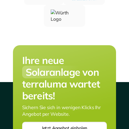
Ihre neue
Solaranlage
von
terraluma wartet
bereits!
Sichern Sie sich in wenigen Klicks Ihr
Angebot per Website.
Jetzt Angebot einholen