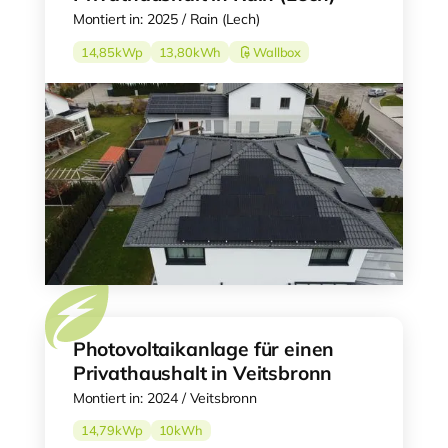
Montiert in: 2025 / Rain (Lech)
14,85
kWp
13,80
kWh
Wallbox
Photovoltaikanlage für einen
Privathaushalt in Veitsbronn
Montiert in: 2024 / Veitsbronn
14,79
kWp
10
kWh