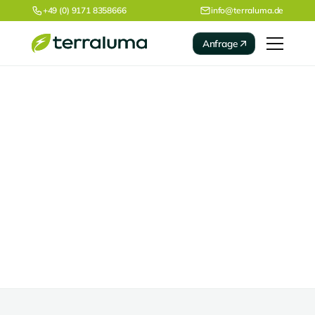
+49 (0) 9171 8358666
info@terraluma.de
Anfrage
Referenzen
Roth