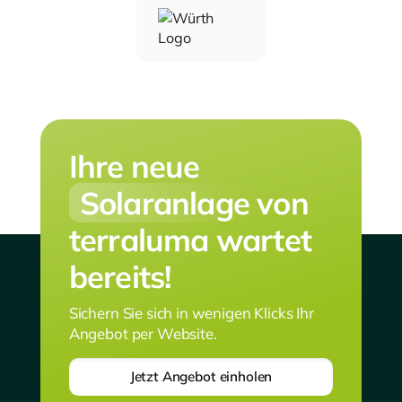
Ihre neue
Solaranlage
von
terraluma wartet
bereits!
Sichern Sie sich in wenigen Klicks Ihr
Angebot per Website.
Jetzt Angebot einholen