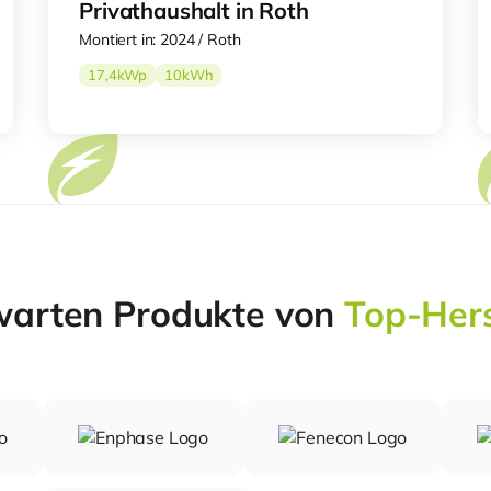
Privathaushalt in Roth
Montiert in: 2024 / Roth
17,4
kWp
10
kWh
warten Produkte von
Top-Hers