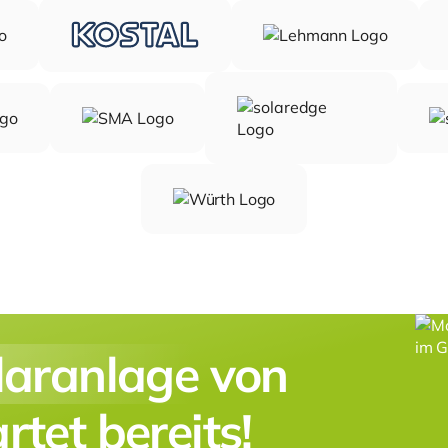
laranlage
von
tet bereits!