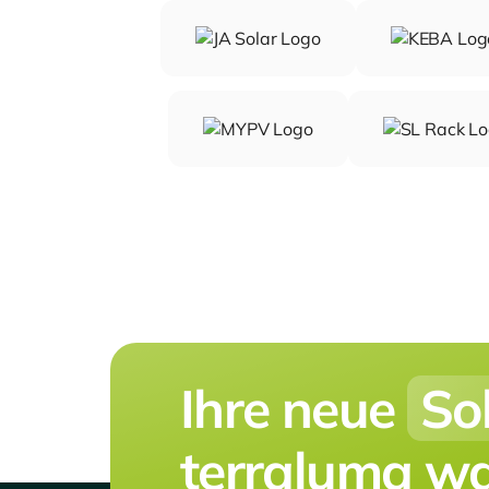
Ihre neue
So
terraluma war