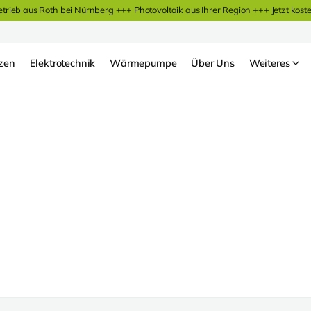
etrieb aus Roth bei Nürnberg +++ Photovoltaik aus Ihrer Region +++
Jetzt kost
zen
Elektrotechnik
Wärmepumpe
Über Uns
Weiteres