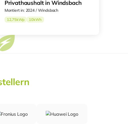
Privathaushalt in Windsbach
Montiert in: 2024 / Windsbach
12,75
kWp
10
kWh
tellern