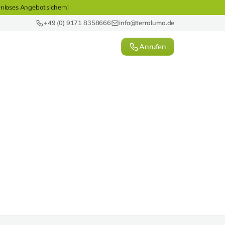
enloses Angebot sichern!
+49 (0) 9171 8358666
info@terraluma.de
Anrufen